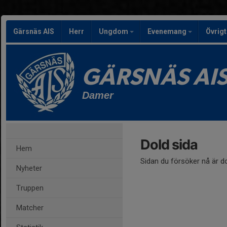
Gärsnäs AIS
Herr
Ungdom
Evenemang
Övrig
GÄRSNÄS AI
Damer
Dold sida
Hem
Sidan du försöker nå är d
Nyheter
Truppen
Matcher