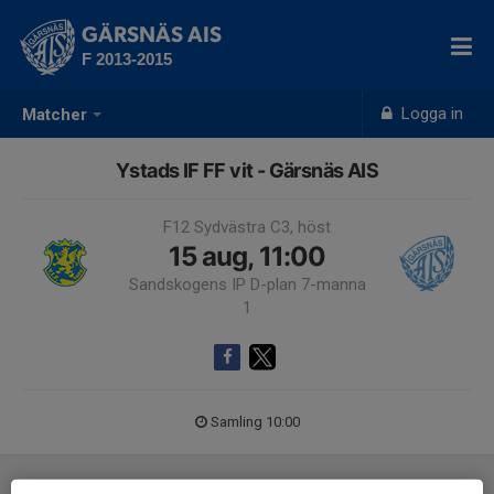
GÄRSNÄS AIS
F 2013-2015
Logga in
Matcher
Ystads IF FF vit - Gärsnäs AIS
F12 Sydvästra C3, höst
15 aug, 11:00
Sandskogens IP D-plan 7-manna
1
Samling 10:00