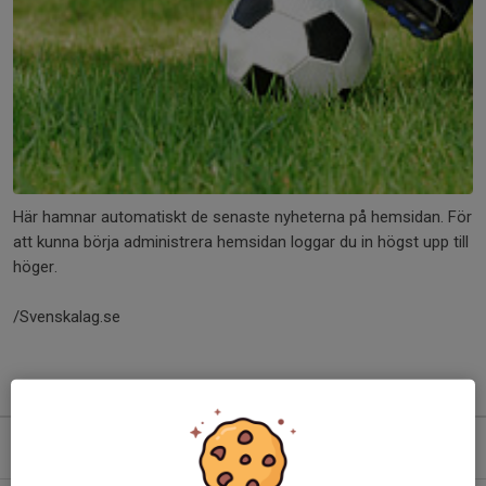
Här hamnar automatiskt de senaste nyheterna på hemsidan. För
att kunna börja administrera hemsidan loggar du in högst upp till
höger.
/Svenskalag.se
Kommande aktiviteter
Mån 10/8
Träning
17:30-19:00
Gärsnäs C plan