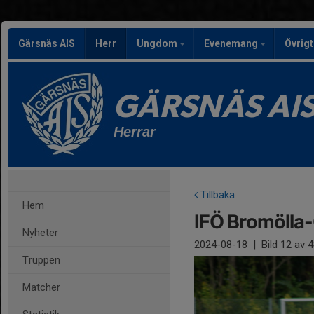
Gärsnäs AIS
Herr
Ungdom
Evenemang
Övrig
GÄRSNÄS AI
Herrar
Tillbaka
Hem
IFÖ Bromölla
Nyheter
2024-08-18
|
Bild
12
av 4
Truppen
Matcher