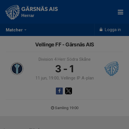
GÄRSNÄS AIS
Herrar
Logga in
Matcher
Vellinge FF - Gärsnäs AIS
Division 4 Herr Södra Skåne
3 - 1
11 jun, 19:00, Vellinge IP A-plan
Samling 19:00