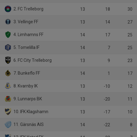
2. FC Trelleborg
13
18
30
3. Vellinge FF
13
14
27
4. Limhamns FF
14
17
25
5. Tomelilla IF
14
7
25
6. FC City Trelleborg
13
9
23
7. Bunkeflo FF
14
1
17
8. Kvarnby IK
13
-10
12
9. Lunnarps BK
13
-20
11
10. IFK Klagshamn
13
-17
10
11. Gärsnäs AIS
14
-22
8