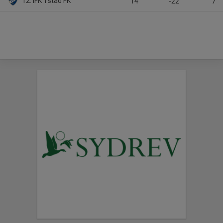
12. IFK Ystad FK
14
-22
7