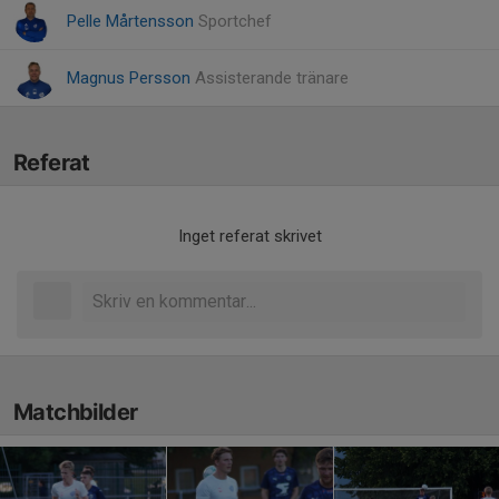
Pelle Mårtensson
Sportchef
Magnus Persson
Assisterande tränare
Referat
Inget referat skrivet
Matchbilder