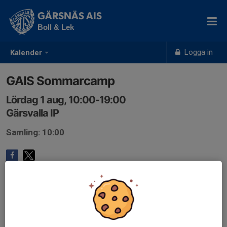
GÄRSNÄS AIS
Boll & Lek
Logga in
Kalender
GAIS Sommarcamp
Lördag 1 aug, 10:00-19:00
Gärsvalla IP
Samling: 10:00