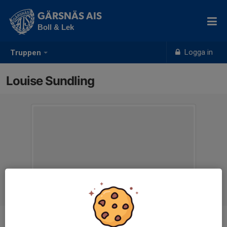
GÄRSNÄS AIS
Boll & Lek
Logga in
Truppen
Louise Sundling
Titel
Ledare