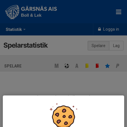
GÄRSNÄS AIS
Boll & Lek
Logga in
Statistik
Spelarstatistik
Spelare
Lag
SPELARE
Ingen spelarstatistik sparad
När ni fyller i uppställning på respektive match visas statistiken
automatiskt på denna sida