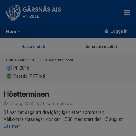
GÄRSNÄS AIS
PF 2016
Logga in
Hem
Nästa match
Senaste resultat
Sön 16 aug 11:00
- P10 Sydöstra, höst
PF 2016
Ystads IF FF blå
Höstterminen
17 aug 2023
0 kommentarer
Då var det dags att dra igång igen efter sommaren.
Välkomna torsdagar klockan 17.30 med start den 17 augusti.
Läs mer