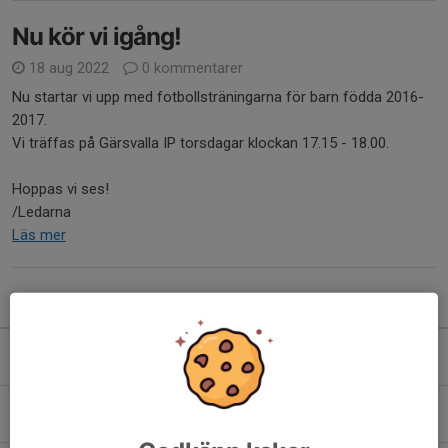
Nu kör vi igång!
18 aug 2022
0 kommentarer
Nu startar vi upp med fotbollsträningarna för barn födda 2016-
2017.
Vi träffas på Gärsvalla IP torsdagar klockan 17.15 - 18.00.
Hoppas vi ses!
/Ledarna
Läs mer
Kommande aktiviteter
Sön 16/8
Match mot Ystads IF FF blå
11:00-13:00
Gärsvalla IP B-plan 7-manna 1
Tor 20/8
Match mot Sövestads IF
18:30-20:30
Sövestads IP C-plan 7-manna