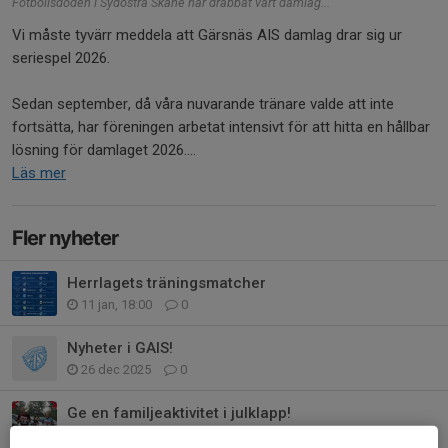
Fotbollsdöden i Sydöstra Skåne har drabbat vårt damlag...
Vi måste tyvärr meddela att Gärsnäs AIS damlag drar sig ur
seriespel 2026.
Sedan september, då våra nuvarande tränare valde att inte
fortsätta, har föreningen arbetat intensivt för att hitta en hållbar
lösning för damlaget 2026....
Läs mer
Fler nyheter
Herrlagets träningsmatcher
11 jan, 18:00
0
Nyheter i GAIS!
26 dec 2025
0
Ge en familjeaktivitet i julklapp!
16 dec 2025
0