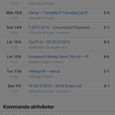
19:15
Gärsvalla IP A-plan
Mån 15/6
Herrar
–
Tomelilla IF/Tomelilla City IF
2-6
19:00
Gärsvalla IP A-plan
Sön 14/6
F 2013-2015
–
Sövestads IF/Köpingebro IF
3-1
10:00
Gärsvalla IP B-plan 7-manna 1
Lör 13/6
Öja FF vit
–
PF 2012/2013
0-3
13:30
Björkvallen, Öja B-plan 9m9
Lör 13/6
Brösarps IF/Kiviks/Sankt Olofs IF
–
PF 2014/2015
9-5
10:30
Utsikten B-plan 7-manna
Tor 11/6
Vellinge FF
–
Herrar
3-1
19:00
Vellinge IP A-plan
Sön 7/6
PF 2014/2015
–
SoGK Charlo röd
4-1
11:00
Gärsvalla IP B-plan 7-manna 1
Kommande aktiviteter