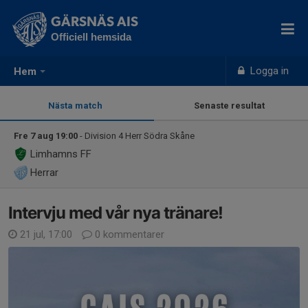
GÄRSNÄS AIS
Officiell hemsida
Logga in
Hem
Nästa match
Senaste resultat
Fre 7 aug 19:00
- Division 4 Herr Södra Skåne
Limhamns FF
Herrar
Intervju med vår nya tränare!
21 jul, 17:00
0 kommentarer