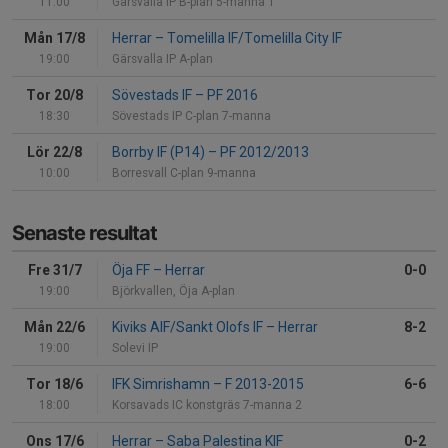
11:00
Gärsvalla IP B-plan 5-manna 1
Mån 17/8
Herrar
–
Tomelilla IF/Tomelilla City IF
19:00
Gärsvalla IP A-plan
Tor 20/8
Sövestads IF
–
PF 2016
18:30
Sövestads IP C-plan 7-manna
Lör 22/8
Borrby IF (P14)
–
PF 2012/2013
10:00
Borresvall C-plan 9-manna
Senaste resultat
Fre 31/7
Öja FF
–
Herrar
0-0
19:00
Björkvallen, Öja A-plan
Mån 22/6
Kiviks AIF/Sankt Olofs IF
–
Herrar
8-2
19:00
Solevi IP
Tor 18/6
IFK Simrishamn
–
F 2013-2015
6-6
18:00
Korsavads IC konstgräs 7-manna 2
Ons 17/6
Herrar
–
Saba Palestina KIF
0-2