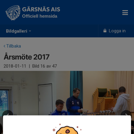
GÄRSNÄS AIS
Officiell hemsida
Logga in
Bildgalleri
Tillbaka
Årsmöte 2017
2018-01-11
|
Bild
16
av 47