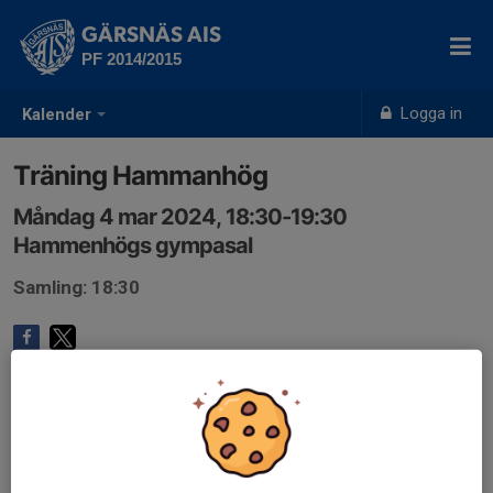
GÄRSNÄS AIS
PF 2014/2015
Logga in
Kalender
Träning Hammanhög
Måndag 4 mar 2024, 18:30-19:30
Hammenhögs gympasal
Samling: 18:30