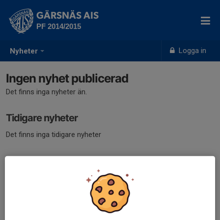
GÄRSNÄS AIS
PF 2014/2015
Logga in
Nyheter
Ingen nyhet publicerad
Det finns inga nyheter än.
Tidigare nyheter
Det finns inga tidigare nyheter