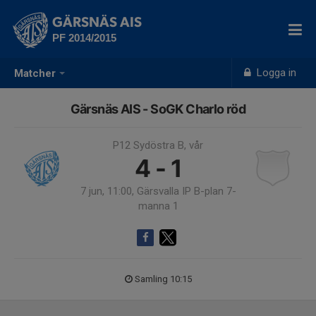
GÄRSNÄS AIS
PF 2014/2015
Logga in
Matcher
Gärsnäs AIS - SoGK Charlo röd
P12 Sydöstra B, vår
4 - 1
7 jun, 11:00, Gärsvalla IP B-plan 7-
manna 1
Samling 10:15