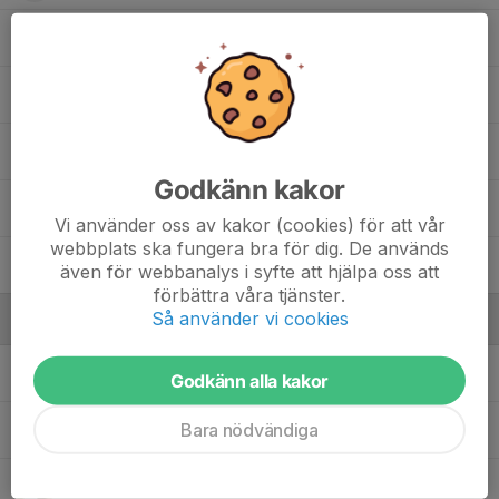
Milton Löfström
Sixten Andersson
16. Thelma Söderström
Godkänn kakor
Wilja Ramberg
Vi använder oss av kakor (cookies) för att vår
webbplats ska fungera bra för dig. De används
William Jönsson
även för webbanalys i syfte att hjälpa oss att
förbättra våra tjänster.
Så använder vi cookies
Ledare
Andreas Andersson
Godkänn alla kakor
Bara nödvändiga
Christoffer Ramberg
Ledare
Dennis Söderström
Ansvarig ledare