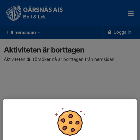
GÄRSNÄS AIS
Boll & Lek
Logga in
Till hemsidan
Aktiviteten är borttagen
Aktiviteten du försöker nå är borttagen från hemsidan.