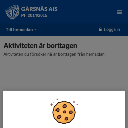
GÄRSNÄS AIS
PF 2014/2015
Logga in
Till hemsidan
Aktiviteten är borttagen
Aktiviteten du försöker nå är borttagen från hemsidan.