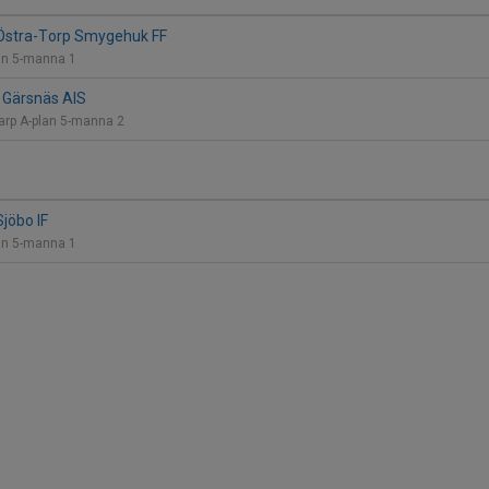
 Östra-Torp Smygehuk FF
lan 5-manna 1
- Gärsnäs AIS
varp A-plan 5-manna 2
Sjöbo IF
lan 5-manna 1