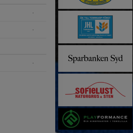
-
-
-