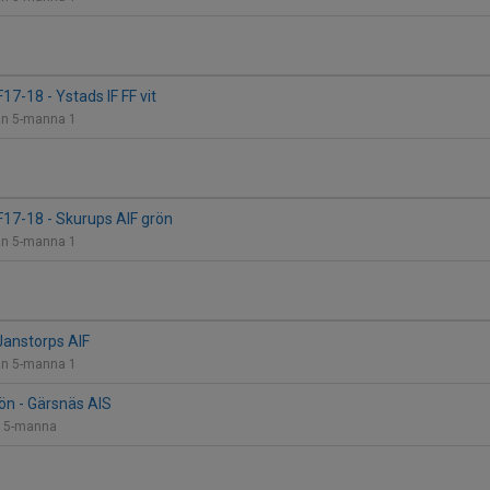
17-18 - Ystads IF FF vit
lan 5-manna 1
17-18 - Skurups AIF grön
lan 5-manna 1
Janstorps AIF
lan 5-manna 1
ön - Gärsnäs AIS
an 5-manna