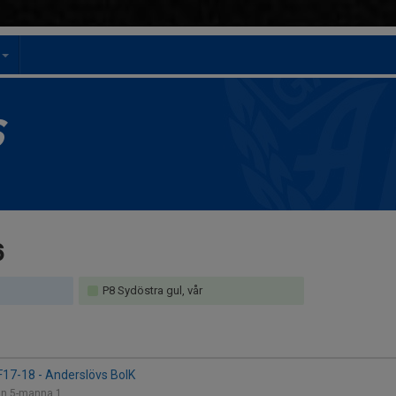
t
S
6
P8 Sydöstra gul, vår
F17-18 - Anderslövs BoIK
lan 5-manna 1