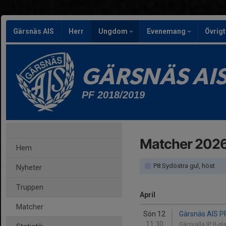
Gärsnäs AIS
Herr
Ungdom
Evenemang
Övrig
GÄRSNÄS AI
PF 2018/2019
Matcher 202
Hem
P8 Sydöstra gul, höst
Nyheter
Truppen
April
Matcher
Sön 12
Gärsnäs AIS P
11:30
Gärsvalla IP B-p