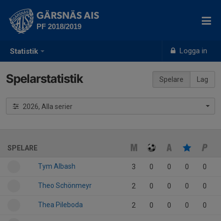
GÄRSNÄS AIS
PF 2018/2019
Logga in
Statistik
Spelarstatistik
Spelare
Lag
2026, Alla serier
SPELARE
Tym Albash
3
0
0
0
0
Theo Schönmeyr
2
0
0
0
0
Thea Pileboda
2
0
0
0
0