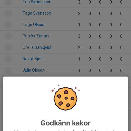
Teo Simonsson
2
0
0
0
0
Tage Svensson
2
0
0
0
0
Tage Olsson
1
0
0
0
0
Patriks Zagars
3
0
0
0
0
Ofelia Dahlqvist
2
0
0
0
0
Novali Björk
1
0
0
0
0
Julia Olsson
1
0
0
0
0
Gusten Sjöström
2
0
0
0
0
Frans Svensson
2
0
0
0
0
Eva Touré
1
0
0
0
0
Ester Persson
2
0
0
0
0
Godkänn kakor
Eric Salen
2
0
0
0
0