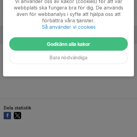
Vi använder oss av kakor (cookies) för att vår
webbplats ska fungera bra för dig. De används
Elton Wikström
1
0
0
0
0
även för webbanalys i syfte att hjälpa oss att
förbättra våra tjänster.
Ebba Tell
1
0
0
0
0
Så använder vi cookies
MÅLVAKTER
Godkänn alla kakor
Bara nödvändiga
Ingen målvaktsstatistik inlagd
Dela statistik