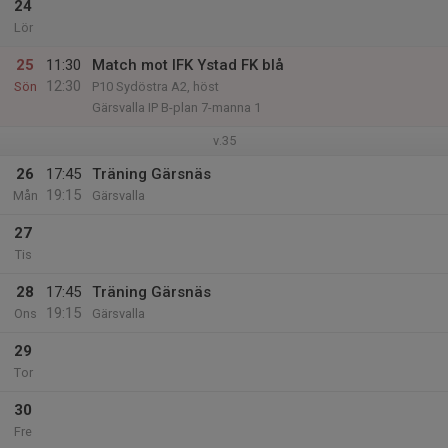
24
Lör
25
11:30
Match mot IFK Ystad FK blå
12:30
Sön
P10 Sydöstra A2, höst
Gärsvalla IP B-plan 7-manna 1
v.35
26
17:45
Träning Gärsnäs
19:15
Mån
Gärsvalla
27
Tis
28
17:45
Träning Gärsnäs
19:15
Ons
Gärsvalla
29
Tor
30
Fre