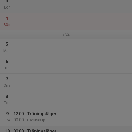
3
Lör
4
Sön
v.32
5
Mån
6
Tis
7
Ons
8
Tor
9
12:00
Träningsläger
00:00
Fre
Gärsnäs ip
10
00:00
Träningsläger