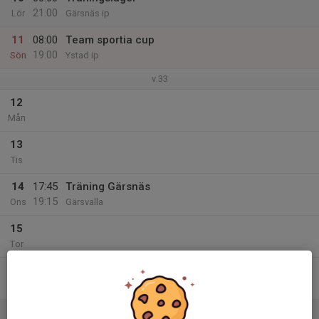
21:00
Lör
Gärsnäs ip
11
08:00
Team sportia cup
19:00
Sön
Ystad ip
v.33
12
Mån
13
Tis
14
17:45
Träning Gärsnäs
19:15
Ons
Gärsvalla
15
Tor
16
Fre
17