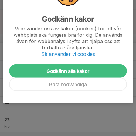
Lör
18
11:30
Match mot SoGK Charlo blå
Godkänn kakor
12:30
Sön
P10 Sydöstra A2, höst
Vi använder oss av kakor (cookies) för att vår
Charlottenlunds IP B-plan 7-manna 2
webbplats ska fungera bra för dig. De används
v.34
även för webbanalys i syfte att hjälpa oss att
förbättra våra tjänster.
19
17:45
Träning Gärsnäs
Så använder vi cookies
19:15
Mån
Gärsvalla
20
Godkänn alla kakor
Tis
Bara nödvändiga
21
17:45
Träning Gärsnäs
19:15
Ons
Gärsvalla
22
Tor
23
Fre