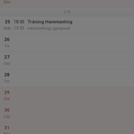
Sön
v.13
25
18:30
Träning Hammanhög
19:30
Mån
Hammenhögs gympasal
26
Tis
27
Ons
28
Tor
29
Fre
30
Lör
31