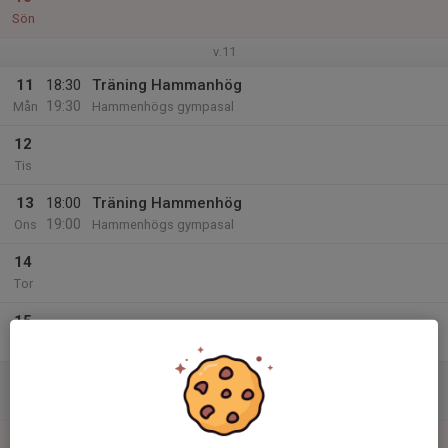
Sön
v.11
11
18:30
Träning Hammanhög
19:30
Mån
Hammenhögs gympasal
12
Tis
13
18:00
Träning Hammenhög
19:00
Ons
Hammenhögs gympasal
14
Tor
15
Fre
16
10:00
Borrby/Hammenhög träningsmatch
11:15
Lör
Hammenhög gympasal
17