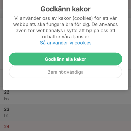
Sön
Godkänn kakor
v.12
Vi använder oss av kakor (cookies) för att vår
18
18:30
Träning Hammanhög
webbplats ska fungera bra för dig. De används
19:30
Mån
Hammenhögs gympasal
även för webbanalys i syfte att hjälpa oss att
förbättra våra tjänster.
19
Så använder vi cookies
Tis
20
18:00
Träning Hammenhög
Godkänn alla kakor
19:00
Ons
Hammenhögs gympasal
Bara nödvändiga
21
Tor
22
Fre
23
Lör
24