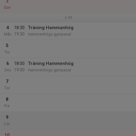
3
Sön
v.10
4
18:30
Träning Hammanhög
19:30
Mån
Hammenhögs gympasal
5
Tis
6
18:00
Träning Hammenhög
19:00
Ons
Hammenhögs gympasal
7
Tor
8
Fre
9
Lör
10